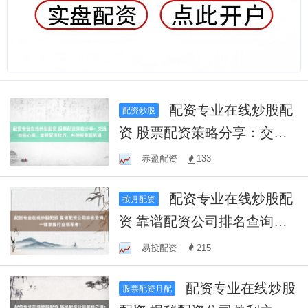
配资专业在线炒股配
配资炒股
资 股票配资策略分享：交流
炒股心得，掌握配资技巧，
赤盈配资
133
共创投资新机遇
配资专业在线炒股配
按月配资
资 靠谱配资公司排名查询，
一键掌握行业领军者！
易投配资
215
配资专业在线炒股
股票配资月配