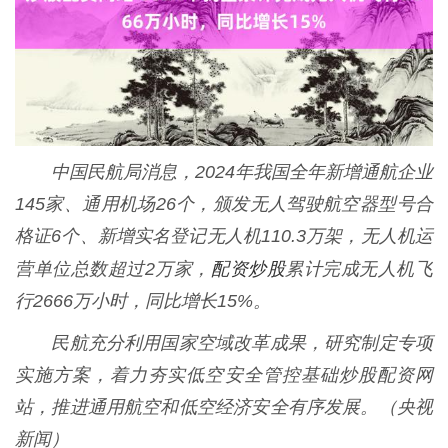
中国民航局消息，2024年我国全年新增通航企业
145家、通用机场26个，颁发无人驾驶航空器型号合
格证6个、新增实名登记无人机110.3万架，无人机运
配资炒股
营单位总数超过2万家，
累计完成无人机飞
行2666万小时，同比增长15%。
民航充分利用国家空域改革成果，研究制定专项
实施方案，着力夯实低空安全管控基础炒股配资网
站，推进通用航空和低空经济安全有序发展。（央视
新闻）