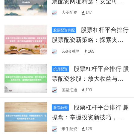
票配资网址精选：安全可靠
平台推荐
大圣配资
147
股票杠杆平台排行
股票配资月配
股票配资新策略：探索夹层
融资模式，助力投资者智慧
658金融网
165
扩大资金规模
股票杠杆平台排行 股
按月配资
票配资炒股：放大收益与风
险的双刃剑，谨慎操作赢取
国融汇通
190
投资先机
股票杠杆平台排行 趣
股票融资
操盘：掌握投资新技巧，轻
松开启财富增长之旅！
米牛配资
126