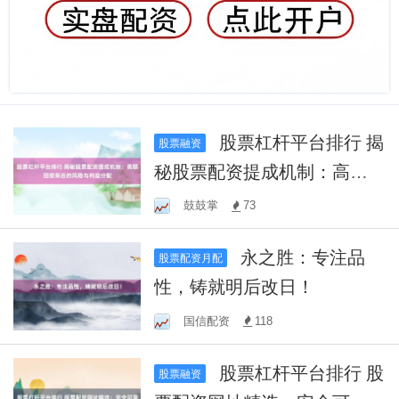
股票杠杆平台排行 揭
股票融资
秘股票配资提成机制：高额
回报背后的风险与利益分配
鼓鼓掌
73
永之胜：专注品
股票配资月配
性，铸就明后改日！
国信配资
118
股票杠杆平台排行 股
股票融资