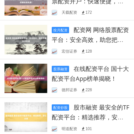
票配资开户：快速便捷，助
您把握投资机遇！
天载配资
172
配资网 网络股票配资
按月配资
平台：安全高效，助您把握
投资机遇
宏信证券
128
在线配资平台 国十大
股票融资
配资平台App榜单揭晓！
德邦证券
228
股市融资 最安全的TF
配资炒股
配资平台：精选推荐，安心
交易
明道配资
101