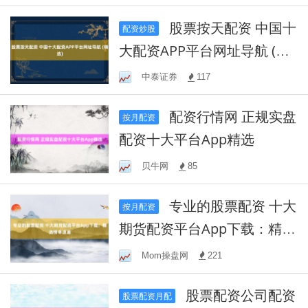
股票按天配资 中国十
配资炒股
大配资APP平台网址导航 (精
选)
中泰证券
117
配资行情网 正规实盘
按月配资
配资十大平台App精选
贝牛网
85
专业的股票配资 十大
按月配资
期货配资平台App下载：精选
榜单速递
Mom操盘网
221
股票配资公司配资
股票配资月配