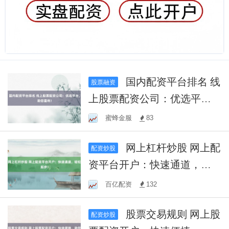
国内配资平台排名 线
股票融资
上股票配资公司：优选平
台，助您盈利！
蜜蜂金服
83
网上杠杆炒股 网上配
配资炒股
资平台开户：快速通道，轻
松起步！
百亿配资
132
股票交易规则 网上股
配资炒股