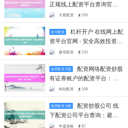
正规线上配资平台查询官
网：一键辨真伪！
天载配资
150
杠杆开户 在线网上配
按月配资
资平台官网 - 安全高效投资之
选
建发配资
103
配资网络配资炒股
股票配资月配
有证券账户的配资平台：便
捷投资，放大收益
铭创配资
109
配资炒股公司 线
股票配资月配
下配资公司平台查询：避坑
指南与正规平台推荐
申捷策略
87