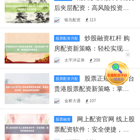
后夹层配资：高风险投资背
后的隐患与应对策略
银岛配资
113
炒股融资杠杆 购
股票配资月配
房配资新策略：轻松实现房
产梦想，智慧投资未来生活
太平洋证券
209
股票正规交易平台
股票配资月配
贵港股票配资新策略：掌握
投资诀窍，轻松实现财富增
金桥大通
107
值！
网上配资官网 线上股
股票融资
票配资软件：安全便捷，助
您把握投资机遇