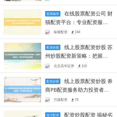
在线股票配资公司 财
股票融资
猫配资平台：专业配资服
务，助力投资者实现财富增
纵横配资
194
值梦想！
线上股票配资炒股 苏
配资炒股
州炒股配资新策略：把握市
场脉动，轻松实现财富增值
北京高华证券
119
线上股票配资炒股 券
配资炒股
商PB配资服务助力投资者灵
活融资，开启股市新机遇
巴题配资
79
配资炒股配资 揭秘劣
按月配资