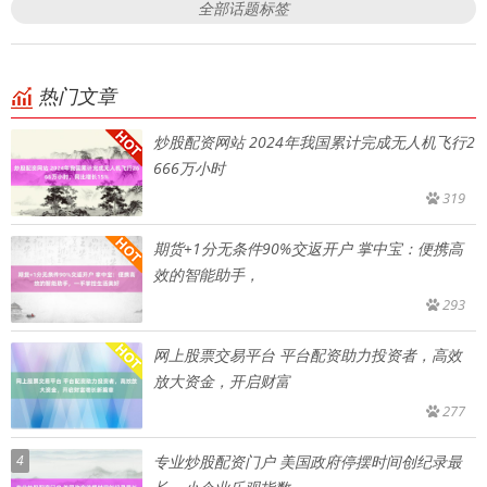
全部话题标签
热门文章
炒股配资网站 2024年我国累计完成无人机飞行2
666万小时
319
期货+1分无条件90%交返开户 掌中宝：便携高
效的智能助手，
293
网上股票交易平台 平台配资助力投资者，高效
放大资金，开启财富
277
4
专业炒股配资门户 美国政府停摆时间创纪录最