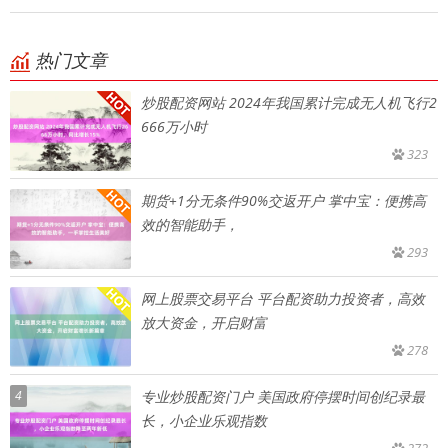
热门文章
炒股配资网站 2024年我国累计完成无人机飞行2
666万小时
323
期货+1分无条件90%交返开户 掌中宝：便携高
效的智能助手，
293
网上股票交易平台 平台配资助力投资者，高效
放大资金，开启财富
278
4
专业炒股配资门户 美国政府停摆时间创纪录最
长，小企业乐观指数
272