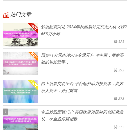
热门文章
炒股配资网站 2024年我国累计完成无人机飞行2
666万小时
323
期货+1分无条件90%交返开户 掌中宝：便携高
效的智能助手，
293
网上股票交易平台 平台配资助力投资者，高效
放大资金，开启财富
278
4
专业炒股配资门户 美国政府停摆时间创纪录最
长，小企业乐观指数
272