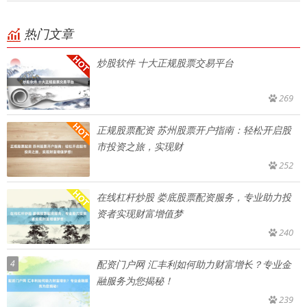
热门文章
炒股软件 十大正规股票交易平台
269
正规股票配资 苏州股票开户指南：轻松开启股
市投资之旅，实现财
252
在线杠杆炒股 娄底股票配资服务，专业助力投
资者实现财富增值梦
240
4
配资门户网 汇丰利如何助力财富增长？专业金
融服务为您揭秘！
239