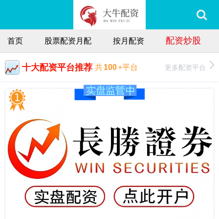
配资炒股
首页
股票配资月配
按月配资
十大配资平台推荐
更多配资平台
共
100
+平台