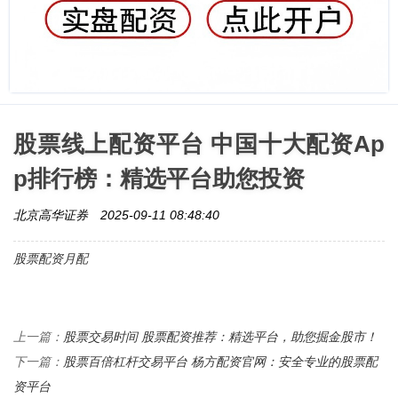
股票线上配资平台 中国十大配资Ap
p排行榜：精选平台助您投资
北京高华证券
2025-09-11 08:48:40
股票配资月配
股票交易时间 股票配资推荐：精选平台，助您掘金股市！
上一篇：
股票百倍杠杆交易平台 杨方配资官网：安全专业的股票配
下一篇：
资平台