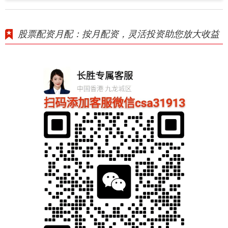
股票配资月配：按月配资，灵活投资助您放大收益