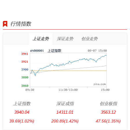
行情指数
上证走势
深证走势
创业走势
上证指数
深证成指
创业板指
3940.04
14311.01
3563.12
39.69
(1.02%)
200.89
(1.42%)
47.56
(1.35%)