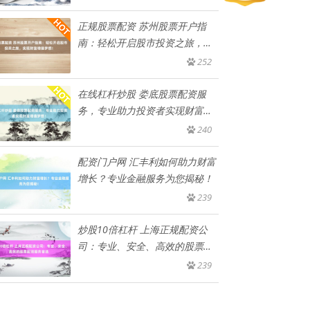
正规股票配资 苏州股票开户指
南：轻松开启股市投资之旅，实
现财
252
在线杠杆炒股 娄底股票配资服
务，专业助力投资者实现财富增
值梦
240
配资门户网 汇丰利如何助力财富
增长？专业金融服务为您揭秘！
239
炒股10倍杠杆 上海正规配资公
司：专业、安全、高效的股票配
资
239